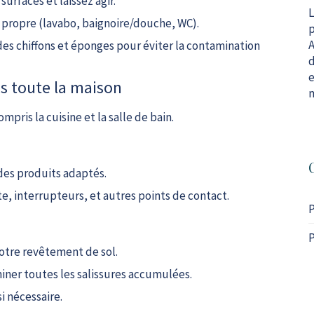
surfaces et laissez agir.
L
 propre (lavabo, baignoire/douche, WC).
p
A
es chiffons et éponges pour éviter la contamination
d
e
ns toute la maison
m
mpris la cuisine et la salle de bain.
 des produits adaptés.
e, interrupteurs, et autres points de contact.
P
P
votre revêtement de sol.
iner toutes les salissures accumulées.
i nécessaire.