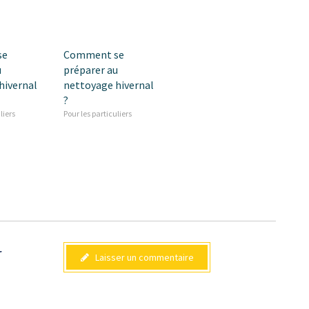
se
Comment se
u
préparer au
hivernal
nettoyage hivernal
?
liers
Pour les particuliers
r
Laisser un commentaire