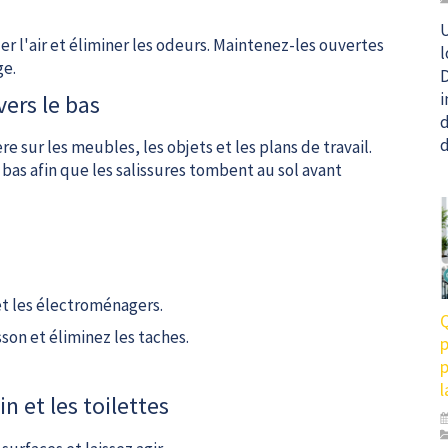
U
r l'air et éliminer les odeurs. Maintenez-les ouvertes
l
ge.
D
i
vers le bas
d
d
 sur les meubles, les objets et les plans de travail.
 bas afin que les salissures tombent au sol avant
et les électroménagers.
Q
son et éliminez les taches.
p
l
in et les toilettes