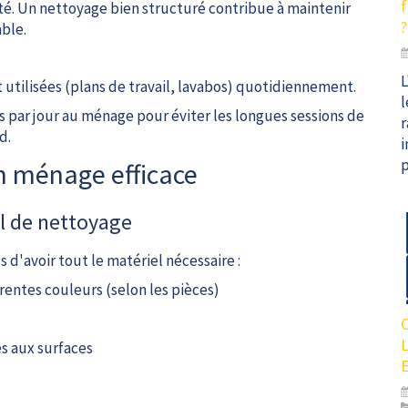
f
nté. Un nettoyage bien structuré contribue à maintenir
?
ble.
L
 utilisées (plans de travail, lavabos) quotidiennement.
l
 par jour au ménage pour éviter les longues sessions de
r
d.
i
p
un ménage efficace
el de nettoyage
d'avoir tout le matériel nécessaire :
érentes couleurs (selon les pièces)
s aux surfaces