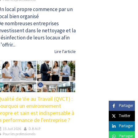
n local propre commence par un
ocal bien organisé
e nombreuses entreprises
nvestissent dans le nettoyage et la
ésinfection de leurs locaux afin
'offrir...
Lire l'article
ualité de Vie au Travail (QVCT) :
pourquoi un environnement
Partager
ropre et sain est indispensable à
Twitter
a performance de l'entreprise ?
Partager
15 Juil 2026
D.B.N.P
Pour les professionels
Partager