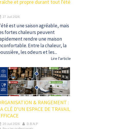
raîche et propre durant tout l'été
27 Juil 2026
'été est une saison agréable, mais
es fortes chaleurs peuvent
apidement rendre une maison
nconfortable. Entre la chaleur, la
oussière, les odeurs et les...
Lire l'article
ORGANISATION & RANGEMENT :
LA CLÉ D'UN ESPACE DE TRAVAIL
EFFICACE
20 Juil 2026
D.B.N.P
Pour les professionels