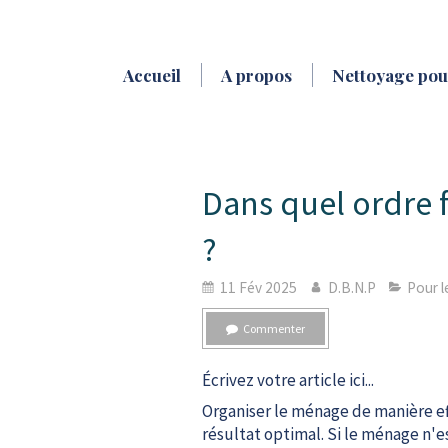
Accueil
A propos
Nettoyage pour
Dans quel ordre 
?
11 Fév 2025
D.B.N.P
Pour l
Commenter
Écrivez votre article ici...
Organiser le ménage de manière e
résultat optimal. Si le ménage n'e