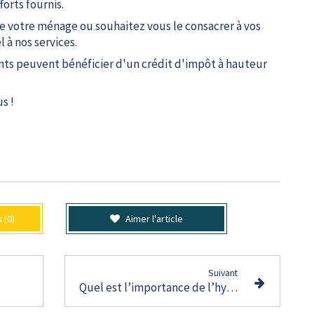
orts fournis.
re votre ménage ou souhaitez vous le consacrer à vos
l à nos services.
lients peuvent bénéficier d'un crédit d'impôt à hauteur
s !
 (0)
Aimer l'article
Suivant
Quel est l’importance de l’hygiène et de la propreté dans un environnement médical ?