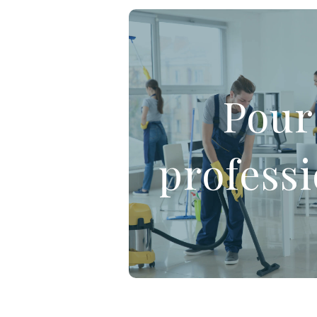
Nous intervenons dans divers env
Bâtiments civils ou admini
Pour
privés
Entretien des résidences
Services pour l’hôtellerie
profess
Locaux industriels
Bâtiments hospitaliers et
Établissements d’enseig
Nettoyage des vitres
En savoir p