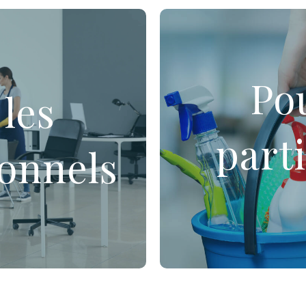
ironnements, tels que :
Nous intervenons dans di
Pou
stratifs, publics ou
 les
Entretien du domici
Entretien du linge
Jardinage et petits
parti
ionnels
Petits travaux de b
Rangement et orga
 cabinets médicaux
nement
En
lus