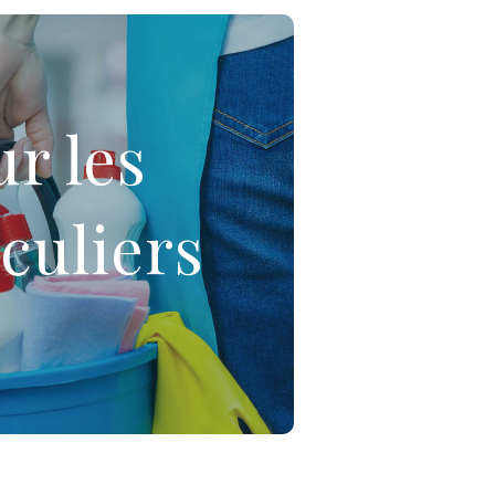
vers environnements, tels que :
r les
le
 travaux extérieurs
culiers
ricolage
nisation
 savoir plus